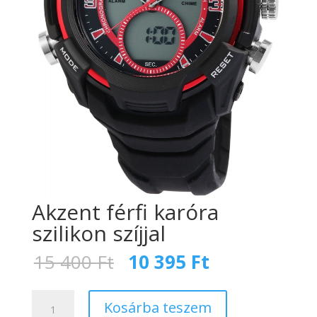
Akzent férfi karóra
szilikon szíjjal
Original
Current
15 400
Ft
10 395
Ft
price
price
was:
is:
Akzent
15
10
Kosárba teszem
férfi