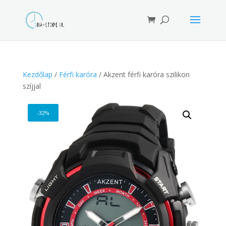
Products
search
Kezdőlap
/
Férfi karóra
/ Akzent férfi karóra szilikon
szíjjal
-32%