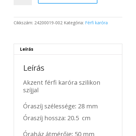
400 Ft.
395 Ft.
karóra
szilikon
szíjjal
Cikkszám:
24200019-002
Kategória:
Férfi karóra
mennyiség
Leírás
Leírás
Akzent férfi karóra szilikon
szíjjal
Óraszíj szélessége: 28 mm
Óraszíj hossza: 20.5 cm
Óraház átmérője: 50 mm