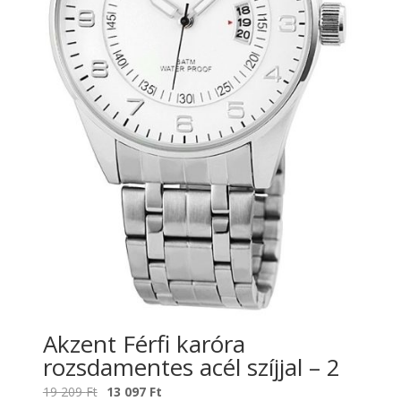
Akzent Férfi karóra
rozsdamentes acél szíjjal – 2
Original
Current
19 209
Ft
13 097
Ft