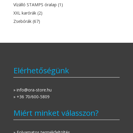
Vízálló STAMPS óralap
(1)
XXL karórák
(2)
Zsebórák
(67)
Elérhetőségünk
» info@ora-store.hu
» +36 70/600-5809
Miért minket válasszon?
» Folyamatos termékfeltöltés