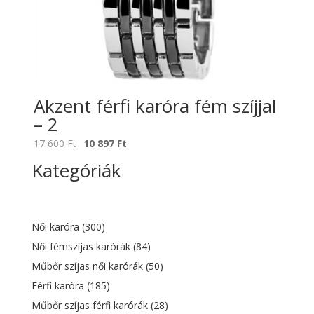
Akzent férfi karóra fém szíjjal
– 2
Original
Current
17 600
Ft
10 897
Ft
price
price
Kategóriák
was:
is:
17
10
600 Ft.
897 Ft.
Női karóra
(300)
Női fémszíjas karórák
(84)
Műbőr szíjas női karórák
(50)
Férfi karóra
(185)
Műbőr szíjas férfi karórák
(28)