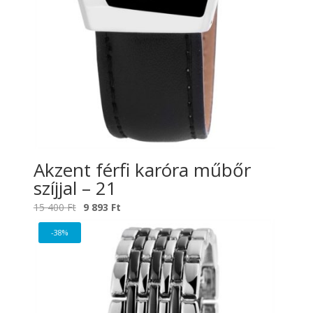
Akzent férfi karóra műbőr
szíjjal – 21
Original
Current
15 400
Ft
9 893
Ft
price
price
-38%
was:
is:
15
9
400 Ft.
893 Ft.